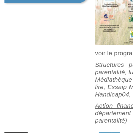
voir le progr
Structures 
parentalité,
Médiathèque 
lire, Essaip
Handicap04, 
Action fina
département 
parentalité)