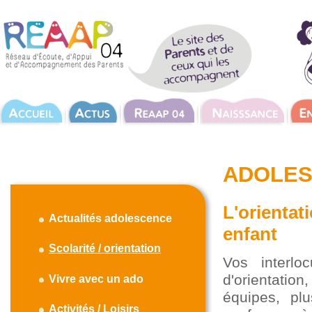
ADOLESC
L'orientat
Actualités adolescence
enfant
Scolarité / orientation
Vos interloc
d'orientatio
Vivre avec un ado
équipes, plu
Activités / Loisirs